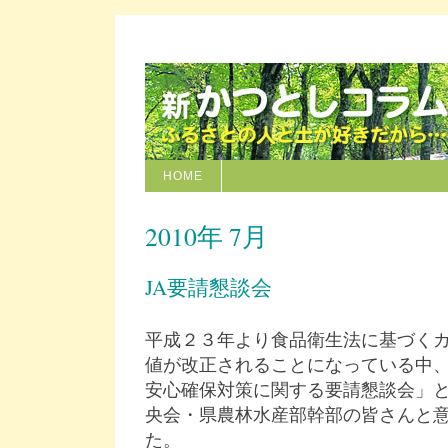
HOME
2010年 7月
JA要請懇談会
平成２３年より食品衛生法に基づく
値が改正されることになっている中
安心確保対策に関する要請懇談会」と
央会・県農林水産部幹部の皆さんと
た。