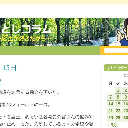
 15日
カレンダー
20
問
月
火
水
1
2
施設を訪問する機会を頂いた。
7
8
9
14
15
16
は私のフィールドの一つ。
21
22
23
士・看護士、あるいは各職員の皆さんの悩みや
28
29
30
受け止め、また、入所している方々の希望や願
« 3月