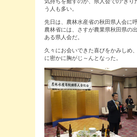
気持ちを癒すのが、県人会での“きり
う人も多い。
先日は、農林水産省の秋田県人会に
農林省には、さすが農業県秋田県の
ある県人会だ。
久々にお会いできた喜びをかみしめ
に密かに胸がじ～んとなった。