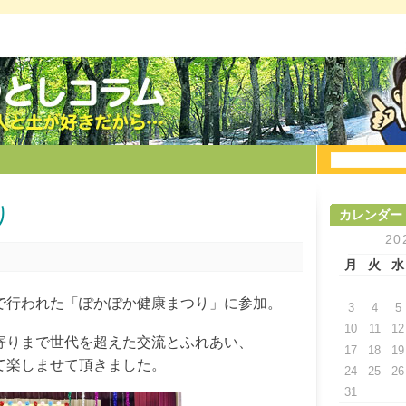
り
カレンダー
20
月
火
水
で行われた「ぽかぽか健康まつり」に参加。
3
4
5
10
11
12
寄りまで世代を超えた交流とふれあい、
17
18
19
て楽しませて頂きました。
24
25
26
31