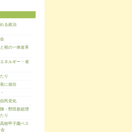
れる政治
会
と税の一体改革
エネルギー・省
たり
長に就任
・
自民党化
陣・野田新総理
たり
高校甲子園ベス
告会