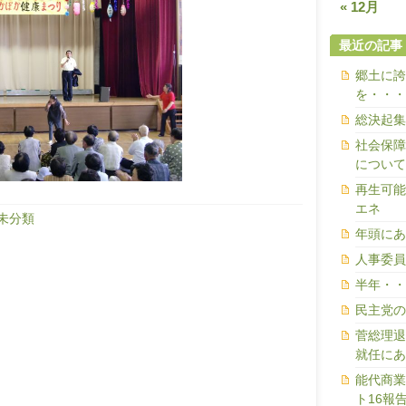
« 12月
最近の記事
郷土に誇
を・・・
総決起集
社会保障
について
再生可能
エネ
未分類
年頭にあ
人事委員
半年・・
民主党の
菅総理退
就任にあ
能代商業
ト16報