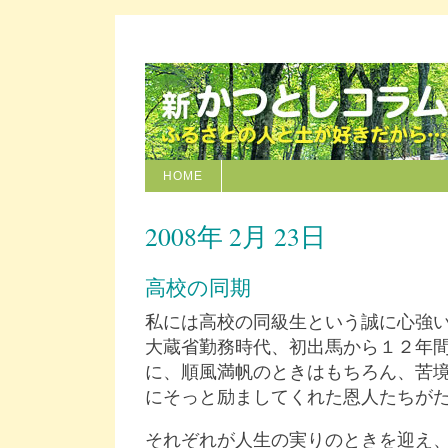
HOME
2008年 2月 23日
高校の同期
私には高校の同級生という誠に心強
大蔵省勤務時代、初出馬から１２年
に、順風満帆のときはもちろん、苦
にそっと励ましてくれた恩人たちが
それぞれが人生の実りのときを迎え