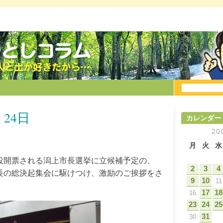
 24日
カレンダー
20
月
火
水
投開票される潟上市長選挙に立候補予定の、
2
3
4
長の総決起集会に駆けつけ、激励のご挨拶をさ
9
10
11
。
17
18
16
23
24
25
31
30