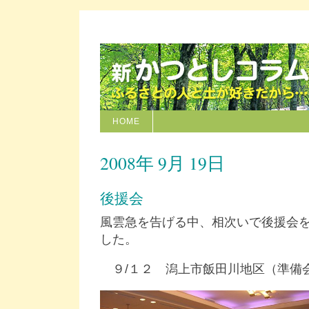
HOME
2008年 9月 19日
後援会
風雲急を告げる中、相次いで後援会
した。
９/１２ 潟上市飯田川地区（準備会