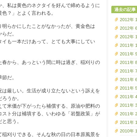
か、私は黄色のネクタイを好んで締めるように
過去の記事
黄色？」とよく言われる。
2012年 
り明らかにしたことがなかったが、黄金色は
2012年 
からだ。
2012年 
タイも一本だけあって、とても大事にしてい
2011年 
2011年 
た春から、あっという間に時は過ぎ、稲刈りの
2011年 
2011年 
季節だ。
2011年 
2011年 
況は厳しい。生活が成り立たないという訴えを
2011年 
だろうか。
2011年 
えて米価が下がったら補償する、原油や肥料の
コスト分は補填する、いわゆる「岩盤政策」が
2011年 
だと思う。
2011年 
2010年 
て稲刈りできる、そんな秋の日の日本原風景を