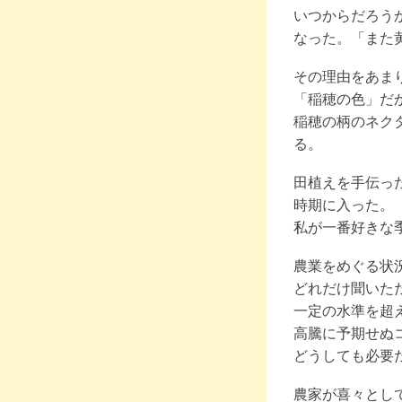
いつからだろう
なった。「また
その理由をあま
「稲穂の色」だ
稲穂の柄のネク
る。
田植えを手伝っ
時期に入った。
私が一番好きな
農業をめぐる状
どれだけ聞いた
一定の水準を超
高騰に予期せぬ
どうしても必要
農家が喜々とし