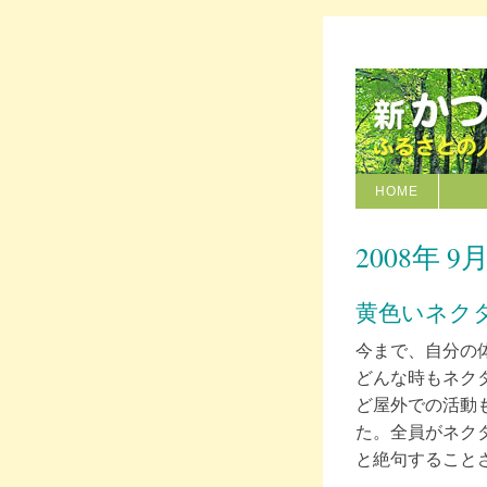
HOME
2008年 9月
黄色いネク
今まで、自分の
どんな時もネク
ど屋外での活動
た。全員がネク
と絶句すること