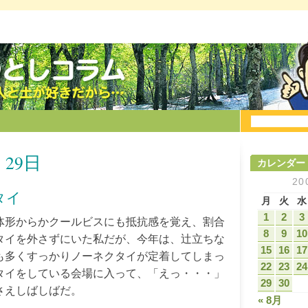
 29日
カレンダー
20
タイ
月
火
水
1
2
3
体形からかクールビスにも抵抗感を覚え、割合
8
9
10
タイを外さずにいた私だが、今年は、辻立ちな
15
16
17
も多くすっかりノーネクタイが定着してしまっ
22
23
24
タイをしている会場に入って、「えっ・・・」
29
30
さえしばしばだ。
« 8月